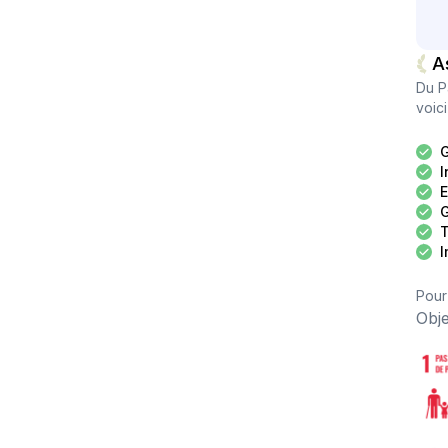
A
Du P
voic
G
I
E
G
T
I
Pour
Obj