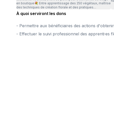
hâ
en boutique💐 Entre apprentissage des 250 végétaux, maîtrise
évo
des techniques de création florale et des pratiques
n
commerciales du métier, nos Hortensias ont acquis toutes les
À quoi serviront les dons
compétences nécessaires pour réussir leur évaluation haut la
main et sont fin prêtes pour passer leur examen ! 🎓 Bonne
chance à elles !
- Permettre aux bénéficiaires des actions d'obtenir
- Effectuer le suivi professionnel des apprenti·es fl