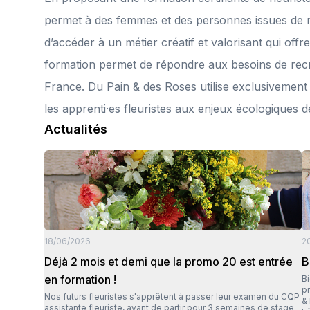
permet à des femmes et des personnes issues de mi
d’accéder à un métier créatif et valorisant qui offr
formation permet de répondre aux besoins de recr
France. Du Pain & des Roses utilise exclusivement d
les apprenti·es fleuristes aux enjeux écologiques de
Actualités
18/06/2026
2
Déjà 2 mois et demi que la promo 20 est entrée
B
en formation !
B
prof
Nos futurs fleuristes s'apprêtent à passer leur examen du CQP
& 
assistante fleuriste, avant de partir pour 3 semaines de stage