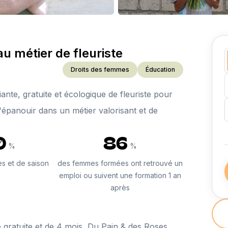
u métier de fleuriste
Droits des femmes
Éducation
nte, gratuite et écologique de fleuriste pour
'épanouir dans un métier valorisant et de
0
86
%
%
es et de saison
des femmes formées ont retrouvé un
emploi ou suivent une formation 1 an
après
e gratuite et de 4 mois, Du Pain & des Roses