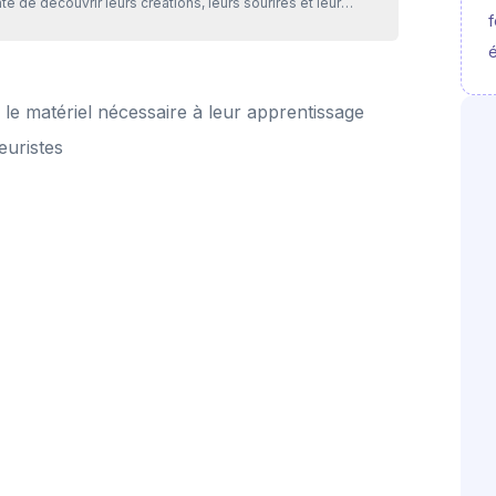
te de découvrir leurs créations, leurs sourires et leur
f
lution au fil des semaines. Bonne route à toutes ces
ouvelles apprenantes 🚀
é
 le matériel nécessaire à leur apprentissage
euristes