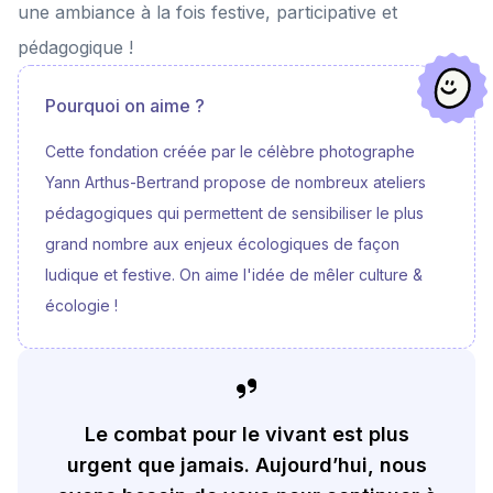
mobilisant les habitants, associations, acteurs économiques, élus et
une ambiance à la fois festive, participative et
agents, élèves et étudiants. En plus de la sensibilisation (ateliers,
rencontres avec des personnalités inspirantes, fresques...) et de
pédagogique !
l'accompagnement de projets (31 projets à date), la Fondation
GoodPlanet mobilise les acteurs décisionnaires et économiques à
travers, entre autres : - Un programme de sensibilisation et de
Pourquoi on aime ?
mobilisation à destination des PME/ETI d’une part et à destination des
commerçants/TPE d’autre part en collaboration avec la BPI régionale,
la Chambre de Commerce et d’Industrie, Clus'Ter Jura, AlonsZi, Made
Cette fondation créée par le célèbre photographe
in Jura et d’autres acteurs du territoire ; - Un programme de formation
des équipes municipales et élus au sein de la mairie et de
Yann Arthus-Bertrand propose de nombreux ateliers
l’agglomération (ECLA) en lien avec l’ADEME ; - Une expérimentation du
pédagogiques qui permettent de sensibiliser le plus
Service Civique Ecologique au sein de la mairie. EN SAVOIR PLUS
: https://www.lavilleduchangement.org/
grand nombre aux enjeux écologiques de façon
ludique et festive. On aime l'idée de mêler culture &
écologie !
Le combat pour le vivant est plus
urgent que jamais. Aujourd’hui, nous