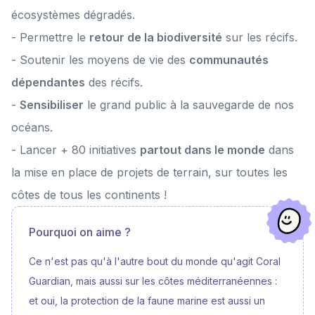
Une immersion au cœur de notre mission qui montre comment la
écosystèmes dégradés.
respiration, la confiance et la connexion à l’océan peuvent devenir de
véritables leviers de protection. La projection a été suivie d’un
- Permettre le
retour de la biodiversité
sur les récifs.
échange Juliette Villechanoux, chargée de terrain lors de la mission
chez Coral Guardian, Anne-Sophie Mouraud et Enchante Gallardo,
- Soutenir les moyens de vie des
communautés
apnéistes professionnelles de Coexistence Crew, AIDA freediving &
Fédération AIDA France En 2026, « Coexistence – When We Breathe
dépendantes
des récifs.
Together » poursuivra sa route à travers festivals, événements,
entreprises et lieux engagés. Merci de rendre cela possible.
-
Sensibiliser
le grand public à la sauvegarde de nos
océans.
- Lancer + 80 initiatives
partout dans le monde
dans
la mise en place de projets de terrain, sur toutes les
côtes de tous les continents !
Pourquoi on aime ?
Ce n'est pas qu'à l'autre bout du monde qu'agit Coral
Guardian, mais aussi sur les côtes méditerranéennes :
et oui, la protection de la faune marine est aussi un