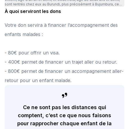
sont rentrés chez eux au Burundi, plus précisément à Bujumbura, ce
mercredi 25 mars. C'était une grande première au Burundi pour notre
À quoi serviront les dons
Patrick, et quelle mission ! Kem Willem a voyagé aux côtés de Patrick,
et Godefroid aux côtés de Francisco. Une ambiance chaleureuse,
entre chansons pour enfants, jeux et fous rires. "Que du bonheur",
Votre don servira à financer l’accompagnement des
nous disent-ils en rentrant. Un immense merci à Patrick et Francisco
pour leur dévouement et leur bonne humeur communicative, ainsi qu'à
enfants malades :
l'équipe de la Maison du Bon samaritain du Burundi pour son travail
remarquable et ses précieux conseils. Merci également à l'association
L'Auvergne pour un Enfant pour son action essentielle, et à vous toutes
et tous pour votre soutien et vos dons, qui rendent ces moments
- 80€ pour offrir un visa.
possibles. 💙
- 400€ permet de financer un trajet aller ou retour.
- 800€ permet de financer un accompagnement aller-
retour pour un enfant malade.
Ce ne sont pas les distances qui
comptent, c’est ce que nous faisons
pour rapprocher chaque enfant de la