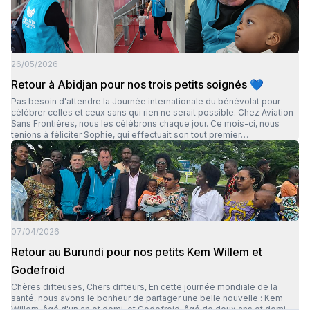
26/05/2026
Retour à Abidjan pour nos trois petits soignés 💙
Pas besoin d'attendre la Journée internationale du bénévolat pour
célébrer celles et ceux sans qui rien ne serait possible. Chez Aviation
Sans Frontières, nous les célébrons chaque jour. Ce mois-ci, nous
tenions à féliciter Sophie, qui effectuait son tout premier
accompagnement, ainsi qu'aux fidèles Bruno et Odile, dont
l'expérience et la bienveillance font toute la différence. C'est grâce à
eux que trois enfants sont rentrés à Abidjan, soignés, le sourire aux
lèvres : Ibrahim (21 mois), Mariam (4 ans) et Sékou (5 ans) Merci à vous
trois pour votre engagement, votre douceur et votre présence auprès
de ces petits héros. 🙏 Et merci à vous, pour vos dons et votre soutien
qui rendent chacune de ces missions possibles. ✈️
07/04/2026
Retour au Burundi pour nos petits Kem Willem et
Godefroid
Chères difteuses, Chers difteurs, En cette journée mondiale de la
santé, nous avons le bonheur de partager une belle nouvelle : Kem
Willem, âgé d'un an et demi, et Godefroid, âgé de deux ans et demi,