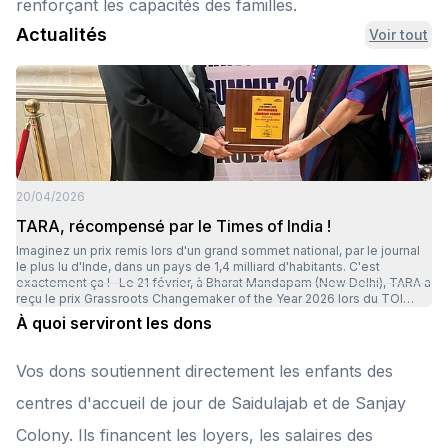
renforçant les capacités des familles.
Actualités
Voir tout
20/04/2026
TARA, récompensé par le Times of India !
Imaginez un prix remis lors d'un grand sommet national, par le journal
le plus lu d'Inde, dans un pays de 1,4 milliard d'habitants. C'est
exactement ça ! Le 21 février, à Bharat Mandapam (New Delhi), TARA a
reçu le prix Grassroots Changemaker of the Year 2026 lors du TOI
National CSR Summit, organisé par la Times Foundation. Une
À quoi serviront les dons
récompense qui distingue celles et ceux qui changent concrètement
les choses sur le terrain, et qui vient reconnaître des années
d'engagement auprès des enfants de Delhi : les protéger, restaurer
Vos dons soutiennent directement les enfants des
leur dignité et leur ouvrir de vraies perspectives d'avenir. C'est
Basanti (Caroline Roublin), notre directrice et Ajay Barghava, membre
centres d'accueil de jour de Saidulajab et de Sanjay
du conseil d'administration, qui représentaient TARA sur scène ce
soir-là. Nous sommes très touchés et très fiers d'être reconnus pour
Colony. Ils financent les loyers, les salaires des
ce travail de terrain, dans un pays où des milliers d'ONG agissent au