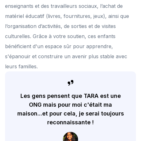
quotidien. Ce prix appartient à toute notre équipe, mais aussi à vous, la
enseignants et des travailleurs sociaux, l’achat de
famille élargie de TARA : parrains, marraines, bénévoles et donateurs
qui rendez tout cela possible. Merci ! 💛 Si vous souhaitez en savoir
matériel éducatif (livres, fournitures, jeux), ainsi que
plus sur nos actions, ou tout simplement si vous avez des
suggestions ou autre vous pouvez prendre rendez-vous avec
l’organisation d’activités, de sorties et de visites
Angélique pour un appel en viso
ichttps://calendar.app.google/mgNXMJhThMqwYepK8i ou nous écire
culturelles. Grâce à votre soutien, ces enfants
à
give@taraindia.org
bénéficient d'un espace sûr pour apprendre,
s'épanouir et construire un avenir plus stable avec
leurs familles.
Les gens pensent que TARA est une
ONG mais pour moi c'était ma
maison...et pour cela, je serai toujours
reconnaissante !