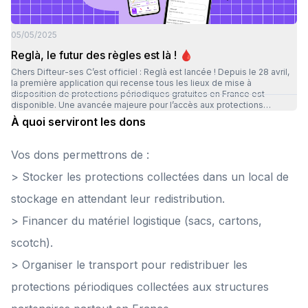
2026, on remet ça plus nombreux·ses, plus déterminé·es, plus
solidaires que jamais ! Un immense merci à toutes celles et ceux qui
ont fait et qui feront partie de cette aventure. Merci de faire avancer
05/05/2025
les choses avec nous ! 💜
Reglà, le futur des règles est là ! 🩸
Chers Difteur-ses C’est officiel : Reglà est lancée ! Depuis le 28 avril,
la première application qui recense tous les lieux de mise à
disposition de protections périodiques gratuites en France est
disponible. Une avancée majeure pour l’accès aux protections
menstruelles, partout, et pour toutes ! Reglà, c’est bien plus qu’une
À quoi serviront les dons
appli : c’est un outil de justice sociale. À travers cette application
collaborative, nous voulons que plus personne ne se retrouve sans
protection en cas de besoin. Que l’on soit chez soi, à l’école, au travail
Vos dons permettrons de :
ou dans la rue, l’accès à ces produits essentiels ne devrait jamais être
un luxe. Depuis 2015, Règles Élémentaires lutte contre la précarité
> Stocker les protections collectées dans un local de
menstruelle. Aujourd’hui, avec Reglà, on passe à la vitesse supérieure
: pour faciliter l’accès, informer largement et inciter encore plus de
stockage en attendant leur redistribution.
structures à s’engager. Parce que les règles ont toute leur place dans
l’espace public. Avec Reglà, l’accès aux protections menstruelles
> Financer du matériel logistique (sacs, cartons,
devient un droit ! 📲 https://www.regla-app.fr/distribution-points
scotch).
> Organiser le transport pour redistribuer les
protections périodiques collectées aux structures