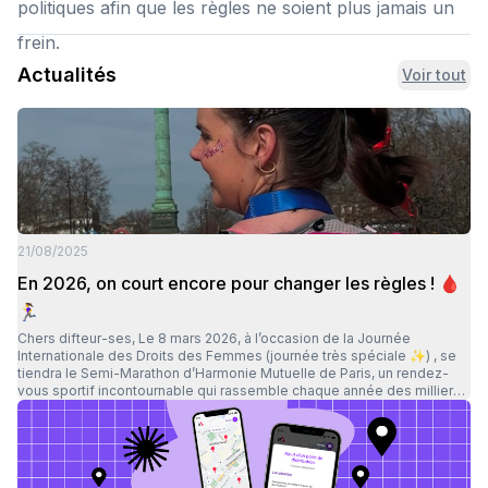
politiques afin que les règles ne soient plus jamais un
frein.
Actualités
Voir tout
21/08/2025
En 2026, on court encore pour changer les règles ! 🩸
🏃‍♀️
Chers difteur-ses, Le 8 mars 2026, à l’occasion de la Journée
Internationale des Droits des Femmes (journée très spéciale ✨) , se
tiendra le Semi-Marathon d’Harmonie Mutuelle de Paris, un rendez-
vous sportif incontournable qui rassemble chaque année des milliers
de coureur·ses. Et cette année encore, Règles Élémentaires sera sur la
ligne de départ grâce aux dossards solidaires ! Une nouvelle occasion
de mêler dépassement de soi et solidarité pour soutenir un combat
essentiel : la lutte contre la précarité menstruelle. 🩸 En 2025, grâce à
votre incroyable mobilisation, nous avons pu changer les règles. En