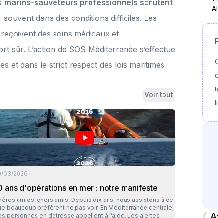
es
marins-sauveteurs professionnels scrutent
A
, souvent dans des conditions difficiles. Les
reçoivent des soins médicaux et
t sûr. L’action de SOS Méditerranée s’effectue
O
s et dans le strict respect des lois maritimes
c
t
Voir tout
l
0/03/2026
0 ans d'opérations en mer : notre manifeste
es amies, chers amis, Depuis dix ans, nous assistons à ce
ue beaucoup préfèrent ne pas voir. En Méditerranée centrale,
A
s personnes en détresse appellent à l’aide. Les alertes