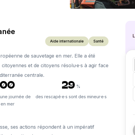
ranée
L
Aide internationale
Santé
opéenne de sauvetage en mer. Elle a été
citoyennes et de citoyens résolu·e·s à agir face
iterranée centrale.
000
29
%
d'une journée de
des rescapé·e·s sont des mineur·e·s
 en mer
sse, ses actions répondent à un impératif