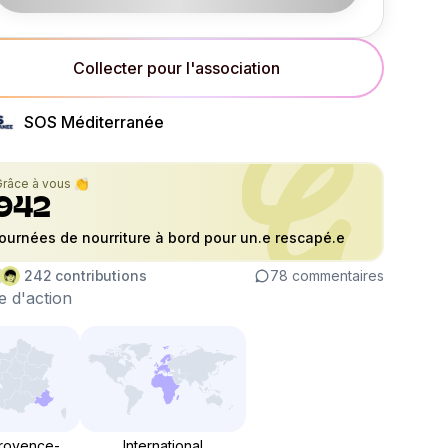
Collecter pour l'association
SOS Méditerranée
Grâce à vous 👏
942
journées de nourriture à bord pour un.e rescapé.e
242
contributions
78
commentaires
 d'action
rovence-
International