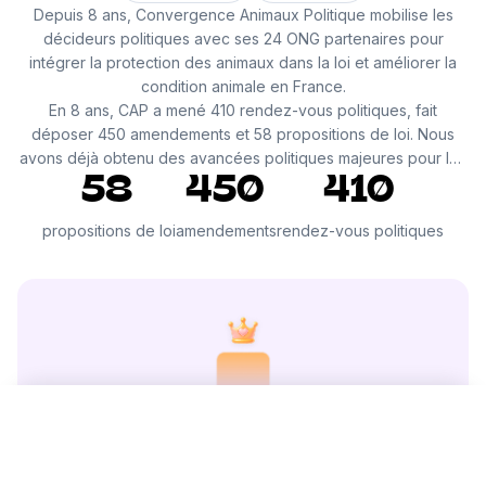
Depuis 8 ans, Convergence Animaux Politique mobilise les
décideurs politiques avec ses 24 ONG partenaires pour
intégrer la protection des animaux dans la loi et améliorer la
condition animale en France.
En 8 ans, CAP a mené 410 rendez-vous politiques, fait
déposer 450 amendements et 58 propositions de loi. Nous
avons déjà obtenu des avancées politiques majeures pour les
animaux, dont la loi contre la maltraitance animale en 2021, qui
58
450
410
met fin aux spectacles d’animaux sauvages dans les cirques et
à l’élevage d’animaux pour leur fourrure en France. Votre
propositions de loi
amendements
rendez-vous politiques
Faire un don
Mathis DUPUY relève le Challenge Convergence
Animaux Politique avec 11 collecteurs.