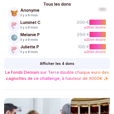
Tous les dons
***
Anonyme
il y a 8 mois
200 €
+400 €
Luminet C
il y a 8 mois
Don doublé
250 €
+500 €
Melanie P
il y a 8 mois
Don doublé
100 €
+200 €
Juliette P
il y a 8 mois
Don doublé
Afficher les 4 dons
Le Fonds Demain sur Terre double chaque euro des
cagnottes de ce challenge, à hauteur de 3000€ ✨