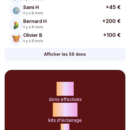
+45 €
Sami H
il y a 8 mois
+200 €
Bernard H
il y a 8 mois
+100 €
Olivier B
il y a 8 mois
Afficher les 56 dons
56
dons effectués
186
kits d'éclairage