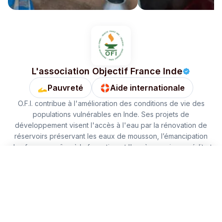
L'association Objectif France Inde
🫴
Pauvreté
🛟
Aide internationale
O.F.I. contribue à l'amélioration des conditions de vie des
populations vulnérables en Inde. Ses projets de
développement visent l'accès à l'eau par la rénovation de
réservoirs préservant les eaux de mousson, l’émancipation
des femmes grâce à la formation et l'accès au micro-crédit et
l'éducation pour les enfants des rues, migrants ou en situation
Faire un don
Chaque foyer recevra un petit système solaire durable
comprenant : deux ampoules LED de 3 watts, une batterie de
3,5 watts offrant une autonomie de 4 heures, et un panneau
260