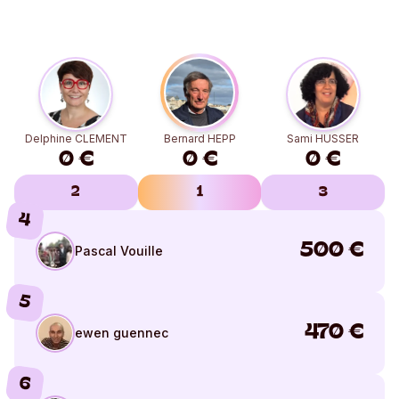
Delphine CLEMENT
Bernard HEPP
Sami HUSSER
0 €
0 €
0 €
2
1
3
4
500
€
Pascal Vouille
5
470
€
ewen guennec
6