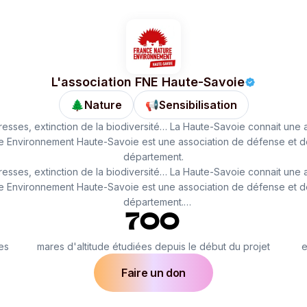
L'association FNE Haute-Savoie
🌲
Nature
📢
Sensibilisation
eresses, extinction de la biodiversité… La Haute-Savoie connait un
ure Environnement Haute-Savoie est une association de défense et de
eresses, extinction de la biodiversité… La Haute-Savoie connait un
ure Environnement Haute-Savoie est une association de défense et de
département.
7OO
grâce à un suivi précis de la faune sur de nombreux sites en France
es
mares d'altitude étudiées depuis le début du projet
e
ement et d’élaborer des solutions concrètes. Ces actions reposent s
Faire un don