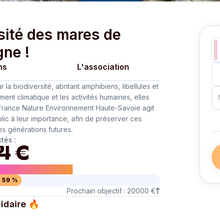
rsité des mares de
ne !
ns
L'association
a biodiversité, abritant amphibiens, libellules et
ent climatique et les activités humaines, elles
 France Nature Environnement Haute-Savoie agit
ublic à leur importance, afin de préserver ces
s générations futures.
tés :
4 €
 des Alpes Sauvages
59 %
Prochain objectif : 20000 €
idaire
🔥