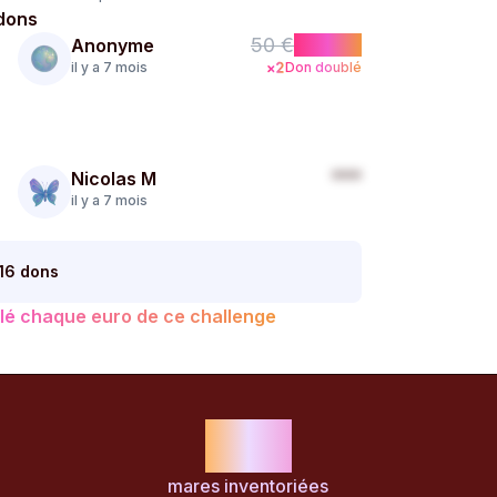
dons
50 €
+100 €
Anonyme
il y a 7 mois
Don doublé
***
Nicolas M
il y a 7 mois
116 dons
lé chaque euro de ce challenge
118
mares inventoriées