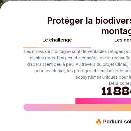
Protéger la biodive
montag
Le challenge
Les do
Les mares de montagne sont de véritables refuges pour l
plantes rares. Fragiles et menacées par le réchauffem
disparaissent peu à peu. Au travers du projet CIMaE,
pour les étudier, les protéger et sensibiliser le p
écosystèmes uniques pour le
Déjà collec
11 88
Dont
5 917 €
par
Fondation
🔥
Podium sol