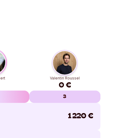
ert
Valentin Roussel
0 €
3
1 220
€