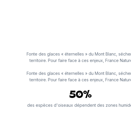
Fonte des glaces « éternelles » du Mont Blanc, séch
territoire. Pour faire face à ces enjeux, France Nat
Fonte des glaces « éternelles » du Mont Blanc, séch
territoire. Pour faire face à ces enjeux, France Nat
50%
Nous protégeons la biodiversité des mares d’altitude 
des espèces d'oiseaux dépendent des zones humid
science, permet de mieux comprendre leur fonctionn