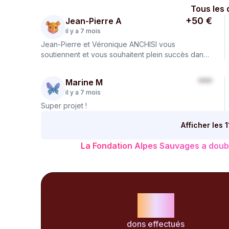
Tous les 
+50 €
Jean-Pierre A
il y a 7 mois
Jean-Pierre et Véronique ANCHISI vous
soutiennent et vous souhaitent plein succès dans
votre honorable entreprise
***
Marine M
il y a 7 mois
Super projet !
Afficher les 
La Fondation Alpes Sauvages a doub
116
dons effectués