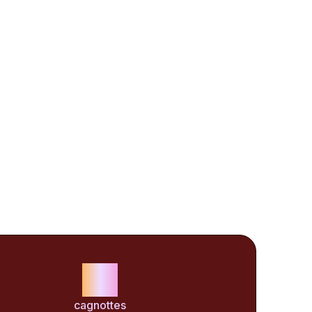
12
cagnottes