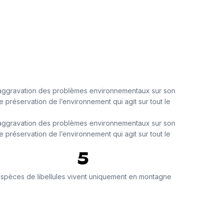
e aggravation des problèmes environnementaux sur son
 préservation de l’environnement qui agit sur tout le
e aggravation des problèmes environnementaux sur son
 préservation de l’environnement qui agit sur tout le
5
. L’étude de ces écosystèmes, jusque là ignorés par la
spèces de libellules vivent uniquement en montagne
ur une collaboration étroite avec les acteurs de la