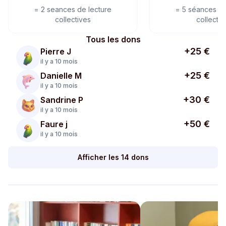
=
2 seances de lecture
=
5 séances de
collectives
collectiv
Tous les dons
+25 €
Pierre J
il y a 10 mois
+25 €
Danielle M
il y a 10 mois
+30 €
Sandrine P
il y a 10 mois
+50 €
Faure j
il y a 10 mois
Afficher les 14 dons