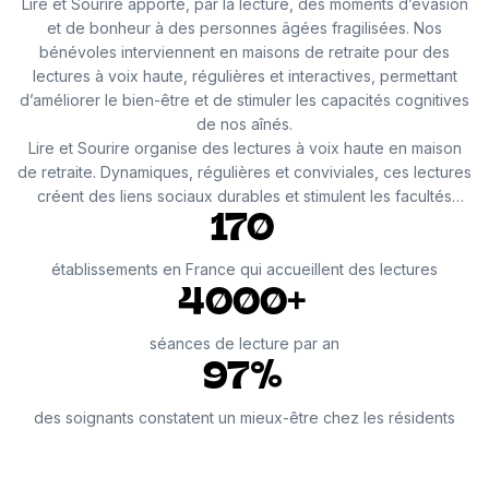
Lire et Sourire apporte, par la lecture, des moments d’évasion
et de bonheur à des personnes âgées fragilisées. Nos
bénévoles interviennent en maisons de retraite pour des
lectures à voix haute, régulières et interactives, permettant
d’améliorer le bien-être et de stimuler les capacités cognitives
de nos aînés.
Lire et Sourire organise des lectures à voix haute en maison
de retraite. Dynamiques, régulières et conviviales, ces lectures
créent des liens sociaux durables et stimulent les facultés
cognitives des résidents. Par son accessibilité et sa simplicité,
170
la lecture permet une large mobilisation citoyenne pour
changer le regard sur le grand âge et renforcer les solidarités
établissements en France qui accueillent des lectures
intergénérationnelles.
4000+
séances de lecture par an
97%
des soignants constatent un mieux-être chez les résidents