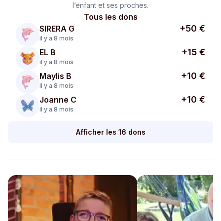
l’enfant et ses proches.
Tous les dons
+50 €
SIRERA G
il y a 8 mois
+15 €
EL B
il y a 8 mois
+10 €
Maylis B
il y a 8 mois
+10 €
Joanne C
il y a 8 mois
Afficher les 16 dons