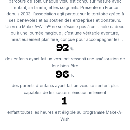
parcours de soin. Chaque vœu est conçu sur mesure avec
l'enfant, sa famille, et les soignants. Présente en France
depuis 2003, l’association agit partout sur le territoire grâce à
ses bénévoles et au soutien des entreprises et donateurs.
Un vœu Make-A-Wish® ne se résume pas à un simple cadeau
ou à une journée magique ; c’est une véritable aventure,
minutieusement planifiée, conçue pour accompagner les
traitements médicaux souvent lourds. Chaque vœu est une
92
%
expression unique de la personnalité de l’enfant.
des enfants ayant fait un vœu ont ressenti une amélioration de
Recueilli par des bénévoles formés aux valeurs de Make-A-
leur bien-être
Wish®, il est le fruit d'une écoute attentive, tout en respectant
96
%
la vie privée des familles. Encourager l’enfant à exprimer son
vœu, à l’imaginer et à le voir prendre vie crée des
des parents d'enfants ayant fait un vœu se sentent plus
expériences positives et des souvenirs durables. Ces
capables de les soutenir émotionnellement
moments uniques favorisent la résilience et aident l’enfant à
1
adopter une perspective plus optimiste face à l’avenir.
enfant toutes les heures est éligible au programme Make-A-
Wish