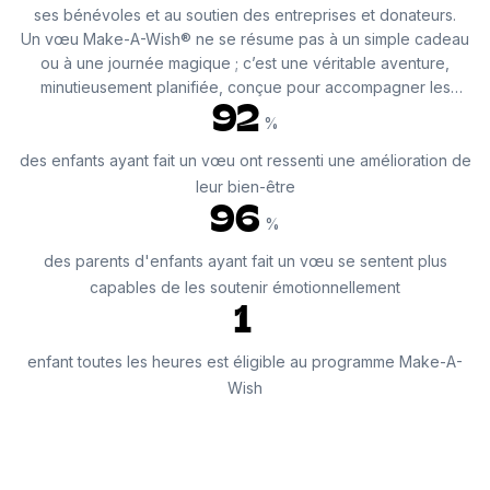
ses bénévoles et au soutien des entreprises et donateurs.
Un vœu Make-A-Wish® ne se résume pas à un simple cadeau
ou à une journée magique ; c’est une véritable aventure,
minutieusement planifiée, conçue pour accompagner les
traitements médicaux souvent lourds. Chaque vœu est une
92
%
expression unique de la personnalité de l’enfant.
des enfants ayant fait un vœu ont ressenti une amélioration de
Recueilli par des bénévoles formés aux valeurs de Make-A-
leur bien-être
Wish®, il est le fruit d'une écoute attentive, tout en respectant
96
%
la vie privée des familles. Encourager l’enfant à exprimer son
vœu, à l’imaginer et à le voir prendre vie crée des
des parents d'enfants ayant fait un vœu se sentent plus
expériences positives et des souvenirs durables. Ces
capables de les soutenir émotionnellement
moments uniques favorisent la résilience et aident l’enfant à
1
adopter une perspective plus optimiste face à l’avenir.
enfant toutes les heures est éligible au programme Make-A-
Wish