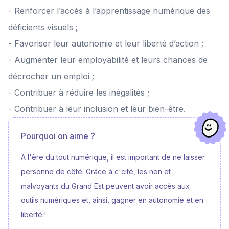
ces nouvelles solutions, les rendre accessibles, et accompagner
- Renforcer l’accès à l’apprentissage numérique des
chaque personne dans leur prise en main. 🤝 Parce que l’autonomie ne
repose pas seulement sur la technologie, mais sur la possibilité de
déficients visuels ;
l’utiliser pleinement. 💗 Grâce à vous, ces temps de découverte et
d’apprentissage prennent vie. Merci chers difteurs de rendre ces
- Favoriser leur autonomie et leur liberté d’action ;
avancées accessibles à tous.
- Augmenter leur employabilité et leurs chances de
décrocher un emploi ;
- Contribuer à réduire les inégalités ;
- Contribuer à leur inclusion et leur bien-être.
Pourquoi on aime ?
A l'ère du tout numérique, il est important de ne laisser
personne de côté. Grâce à c'cité, les non et
malvoyants du Grand Est peuvent avoir accès aux
outils numériques et, ainsi, gagner en autonomie et en
liberté !