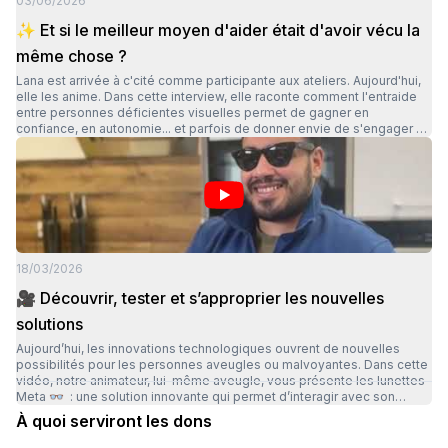
03/06/2026
✨ Et si le meilleur moyen d'aider était d'avoir vécu la
même chose ?
Lana est arrivée à c'cité comme participante aux ateliers. Aujourd'hui,
elle les anime. Dans cette interview, elle raconte comment l'entraide
entre personnes déficientes visuelles permet de gagner en
confiance, en autonomie... et parfois de donner envie de s'engager à
son tour. 🎥 Regardez son témoignage. 🙏 Vos difts rendent ces
parcours possibles.
18/03/2026
🎥 Découvrir, tester et s’approprier les nouvelles
solutions
Aujourd’hui, les innovations technologiques ouvrent de nouvelles
possibilités pour les personnes aveugles ou malvoyantes. Dans cette
vidéo, notre animateur, lui-même aveugle, vous présente les lunettes
Meta 👓 : une solution innovante qui permet d’interagir avec son
environnement autrement. Mais au-delà de l’outil, l’enjeu est essentiel
À quoi serviront les dons
: comprendre comment s’en servir, se l’approprier et l’intégrer dans
son quotidien. C’est tout le rôle de nos ateliers à c’cité : faire découvrir