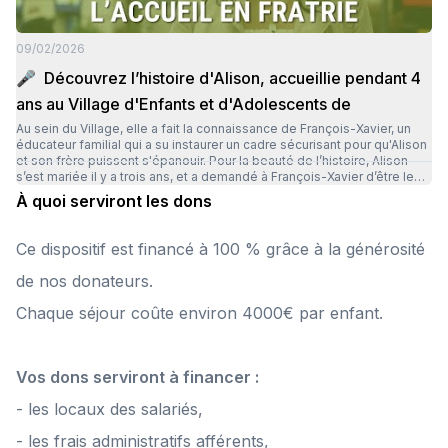
qui prennent leur poste deux semaines avant l’arrivée des enfants.
Grâce à vos dons, les équipes peuvent mener à bien leurs mission :
merci !
09/02/2026
🎤 Découvrez l’histoire d'Alison, accueillie pendant 4
ans au Village d'Enfants et d'Adolescents de
Au sein du Village, elle a fait la connaissance de François-Xavier, un
éducateur familial qui a su instaurer un cadre sécurisant pour qu'Alison
et son frère puissent s'épanouir. Pour la beauté de l’histoire, Alison
s’est mariée il y a trois ans, et a demandé à François-Xavier d’être le
témoin de cette union. Grâce à vos dons, vous aidez la Fondation
À quoi serviront les dons
ACTION ENFANCE dans ses missions d'accompagnement des enfants
et des jeunes et contribuez au développement de leur capital social :
merci 🙏🏼 💻 Pour découvrir le témoignage complet d'Alison c'est ici :
Ce dispositif est financé à 100 % grâce à la générosité
https://www.actionenfance.org/jai-rencontre-des-educateurs-qui-
ont-cru-en-moi/
de nos donateurs.
Chaque séjour coûte environ 4000€ par enfant.
Vos dons serviront à financer :
- les locaux des salariés,
- les frais administratifs afférents,