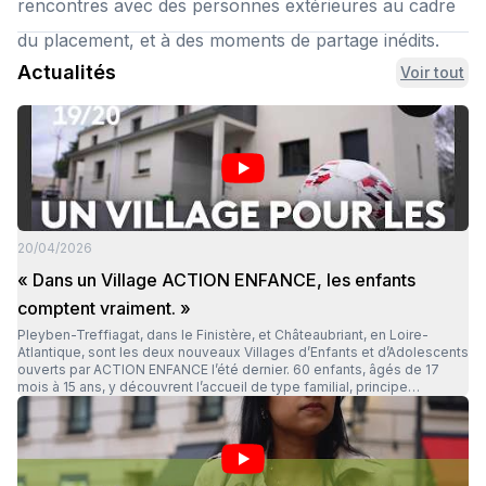
rencontres avec des personnes extérieures au cadre
du placement, et à des moments de partage inédits.
Actualités
Voir tout
20/04/2026
« Dans un Village ACTION ENFANCE, les enfants
comptent vraiment. »
Pleyben-Treffiagat, dans le Finistère, et Châteaubriant, en Loire-
Atlantique, sont les deux nouveaux Villages d’Enfants et d’Adolescents
ouverts par ACTION ENFANCE l’été dernier. 60 enfants, âgés de 17
mois à 15 ans, y découvrent l’accueil de type familial, principe
fondamental du Projet de la Fondation. Lorsque les enfants arrivent,
tout doit être prêt pour qu’ils puissent s’installer et se poser aussi
rapidement que possible et que l’accueil de type familial de la
Fondation puisse s’y déployer au mieux. C’est pourquoi une attention
très particulière est accordée à l’intégration des équipes éducatives