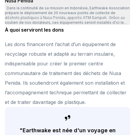
Nusa Penida
Dans la continuité de sa mission en Indonésie, Earthwake Association
prépare le déploiement de 20 nouveaux points de collecte de
déchets plastiques à Nusa Penida, appelés ATM Sampah. Grâce au
soutien de nos donateurs, ces équipements seront installés d’ici le
mois de juin dans des écoles et des zones publiques stratégiques,
À quoi serviront les dons
afin de faciliter le tri et de sensibiliser la population, en particulier les
plus jeunes. Cette initiative contribuera à augmenter les volumes de
déchets collectés et à limiter leur dispersion dans l’environnement,
Les dons financeront l’achat d’un équipement de
tout en renforçant une filière locale de gestion des plastiques. Elle
s’inscrit dans une démarche progressive visant, à terme, le
recyclage robuste et adapté au terrain insulaire,
développement de solutions de valorisation locale. Merci encore pour
votre soutien à nos côtés ! 🌱
indispensable pour créer le premier centre
communautaire de traitement des déchets de Nusa
Penida. Ils soutiendront également son installation et
l’accompagnement technique permettant de collecter
et de traiter davantage de plastique.
"Earthwake est née d'un voyage en