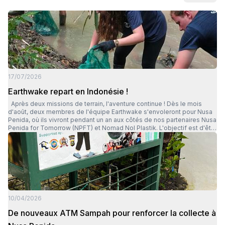
17/07/2026
Earthwake repart en Indonésie !
Après deux missions de terrain, l'aventure continue ! Dès le mois
d'août, deux membres de l'équipe Earthwake s'envoleront pour Nusa
Penida, où ils vivront pendant un an aux côtés de nos partenaires Nusa
Penida for Tomorrow (NPFT) et Nomad Nol Plastik. L'objectif est d'être
présents sur place pour accompagner le lancement du projet, suivre
son avancée au quotidien et aider nos partenaires à relever les défis
qui se présenteront. Cette présence de longue durée nous permettra
d'adapter nos actions aux besoins du terrain et de construire le projet
ensemble, étape par étape. Merci à toutes celles et ceux qui rendent
cette aventure possible. C'est aussi grâce à votre soutien que nous
pouvons être présents aux côtés de nos partenaires et donner à ce
projet toutes les chances de réussir.
10/04/2026
De nouveaux ATM Sampah pour renforcer la collecte à