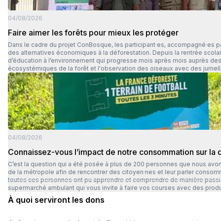
04/08/2026
Faire aimer les forêts pour mieux les protéger
Dans le cadre du projet ConBosque, les participant·es, accompagné·es par E
des alternatives économiques à la déforestation. Depuis la rentrée scolaire,
d’éducation à l’environnement qui progresse mois après mois auprès des élèves du primaire et du secondaire. Plusieurs at
écosystémiques de la forêt et l'observation des oiseaux avec des jumelles. En juin, une nouvelle sortie sur le terrain a permis aux participant.es d’identifier les arbres et le
médicinales du territoire, en consignant leurs découvertes dans des fiches 
environnementale, notamment les mythes amazoniens, la cosmovision, les s
artistique, des séances de contes et des promenades ponctuées de réci
04/08/2026
Connaissez-vous l’impact de notre consommation sur la d
C’est la question qui a été posée à plus de 200 personnes que nous avons sensibilisées depuis le débu
de la métropole afin de rencontrer des citoyen·nes et leur parler consommation, produits du quotidien et
toutes ces personnes ont pu apprendre et comprendre de manière passionnante, l’impact de leurs 
supermarché ambulant qui vous invite à faire vos courses avec des produi
(aucun risque de déforestation) à D (fort risque de déforestation), incitant à une prise de conscience lu
À quoi serviront les dons
prochainement sur des applications de scan de produits.