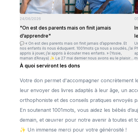
24/06/2026
0
"On est des parents mais on finit jamais
I
d’apprendre"
l
💬 « On est des parents mais on finit jamais d’apprendre. Et
U
nos enfants ils nous éduquent. 1001mots ça nous a soudés, j’ai
P
appris à jouer, j’ai appris à écouter mes enfants. » (Yssie,
app
maman d’Anaya) ✨ Le 27 mai dernier nous avons eu le plaisir
ma
de réunir un cercle de donateurs de 1001mots pour une soirée
i
À quoi serviront les dons
riche en échanges. Les participants ont été émus par la
Dé
sincérité du témoignage d’Yssie, maman d’Ayana en Essonne,
gr
accompagnée par 1001mots à un moment où elle se sentait
gr
Votre don permet d'accompagner concrètement le
dépassée par son quotidien de maman de 3 enfants. Petit à
v
petit, les livres envoyés et les appels réguliers d’Aurélie,
d
leur envoyer des livres adaptés à leur âge, un 
l’orthophoniste de 1001mots qui suivait son parcours, ont
p
redonné de l’espoir à cette maman. « Avec 1001mots, j’ai remis
so
orthophoniste et des conseils pratiques envoyés p
de l’ordre dans mes idées, dans mon quotidien avec mes
a
enfants. J’ai changé mon jour de repos pour qu’on puisse aller
par
En soutenant 1001mots, vous aidez les bébés d’auj
à la médiathèque le mercredi. Et quand on y va, franchement je
à 
vois qu’il y a une bonne atmosphère avec mes enfants
c
demain, et œuvrer pour notre avenir à toutes et t
comparé à quand je suis à la maison et qu’ils sont branchés
au
devant la télé. » De beaux projets se dessinent, et nous
p
✨ Un immense merci pour votre générosité !
sommes impatients de les construire à vos côtés.
hu
Je