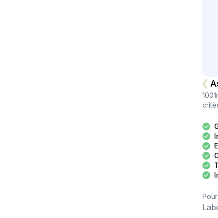
tion-billetterie ­⚠️ Important : Veillez à bien indiquer au
oment de l’inscription :Comment avez-vous entendu parler
 cet événement ? Par une association lauréateSi oui, laquelle
 1001mots
A
1001
crit
G
I
E
G
T
I
Pour
Lab