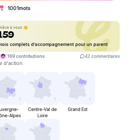
1001mots
Grâce à vous 👏
159
mois complets d’accompagnement pour un parent
169
contributions
42
commentaires
 d'action
uvergne-
Centre-Val de
Grand Est
ône-Alpes
Loire