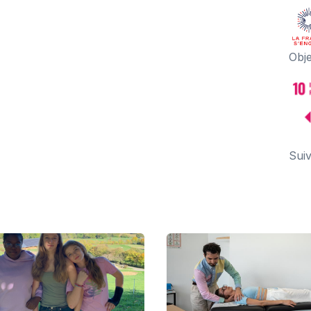
Obj
Suiv